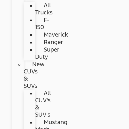
All
Trucks
F-
150
Maverick
Ranger
Super
Duty
New
CUVs
&
SUVs
All
CUV's
&
SUV's
Mustang