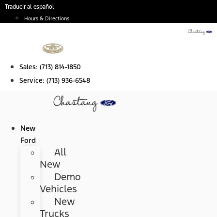
Skip
Traducir al español
to
Hours & Directions
content
Sales:
(713) 814-1850
Service:
(713) 936-6548
New
Ford
All
New
Demo
Vehicles
New
Trucks