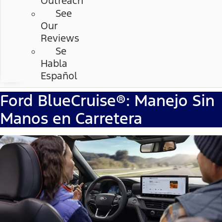
Outreach
See
Our
Reviews
Se
Habla
Español
Ford BlueCruise®: Manejo Sin
Manos en Carretera