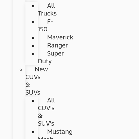
All
Trucks
F-
150
Maverick
Ranger
Super
Duty
New
CUVs
&
SUVs
All
CUV's
&
SUV's
Mustang