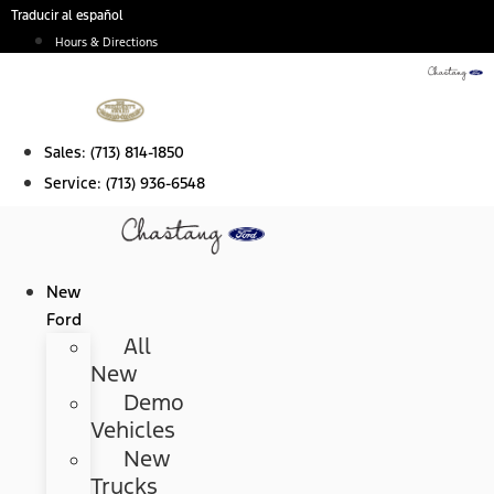
Skip
Traducir al español
to
Hours & Directions
content
Sales:
(713) 814-1850
Service:
(713) 936-6548
New
Ford
All
New
Demo
Vehicles
New
Trucks