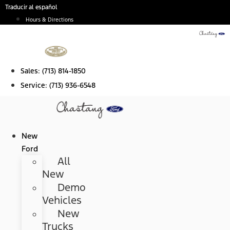
Skip
Traducir al español
to
Hours & Directions
content
Sales:
(713) 814-1850
Service:
(713) 936-6548
New
Ford
All
New
Demo
Vehicles
New
Trucks