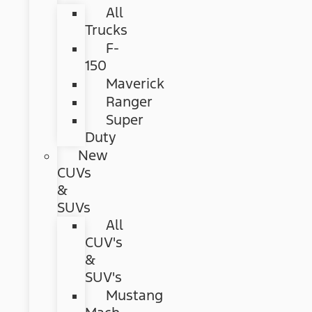
All
Trucks
F-
150
Maverick
Ranger
Super
Duty
New
CUVs
&
SUVs
All
CUV's
&
SUV's
Mustang